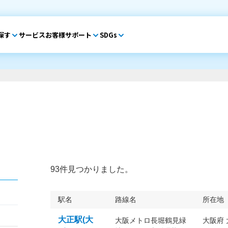
探す
サービス
お客様サポート
SDGs
93件見つかりました。
駅名
路線名
所在地
大正駅(大
大阪メトロ長堀鶴見緑
大阪府