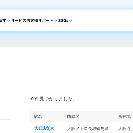
探す
サービス
お客様サポート
SDGs
62件見つかりました。
駅名
路線名
所在地
大正駅(大
大阪メトロ長堀鶴見緑
大阪府