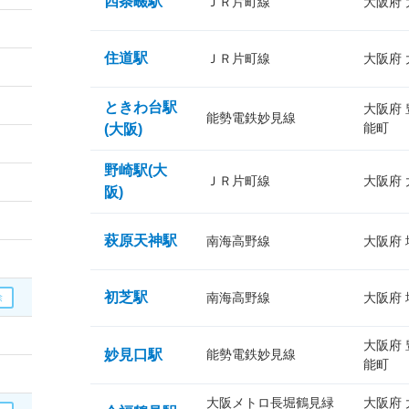
四条畷駅
ＪＲ片町線
大阪府
住道駅
ＪＲ片町線
大阪府
ときわ台駅
大阪府
能勢電鉄妙見線
能町
(大阪)
野崎駅(大
ＪＲ片町線
大阪府
阪)
萩原天神駅
南海高野線
大阪府
初芝駅
南海高野線
大阪府
大阪府
妙見口駅
能勢電鉄妙見線
能町
大阪メトロ長堀鶴見緑
大阪府