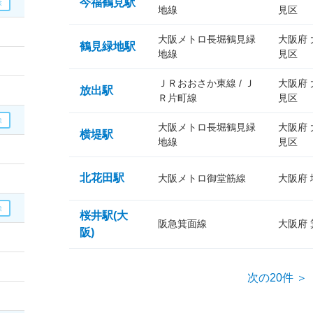
今福鶴見駅
地線
見区
大阪メトロ長堀鶴見緑
大阪府
鶴見緑地駅
地線
見区
ＪＲおおさか東線 / Ｊ
大阪府
放出駅
Ｒ片町線
見区
大阪メトロ長堀鶴見緑
大阪府
横堤駅
地線
見区
北花田駅
大阪メトロ御堂筋線
大阪府
桜井駅(大
阪急箕面線
大阪府
阪)
次の20件 ＞