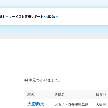
探す
サービス
お客様サポート
SDGs
44件見つかりました。
駅名
路線名
所在地
大正駅(大
大阪メトロ長堀鶴見緑
大阪府