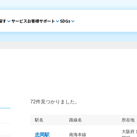
探す
サービス
お客様サポート
SDGs
72件見つかりました。
駅名
路線名
所在地
大阪府
忠岡駅
南海本線