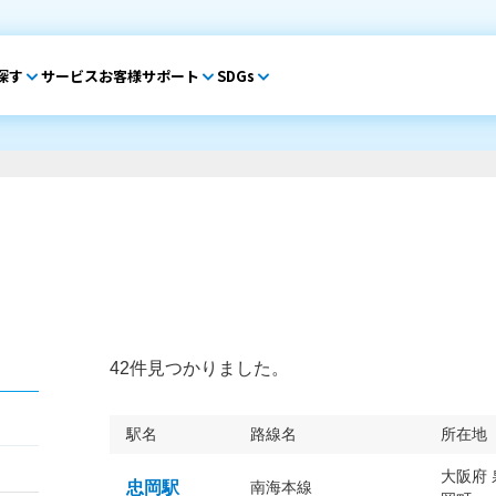
探す
サービス
お客様サポート
SDGs
42件見つかりました。
駅名
路線名
所在地
大阪府
忠岡駅
南海本線