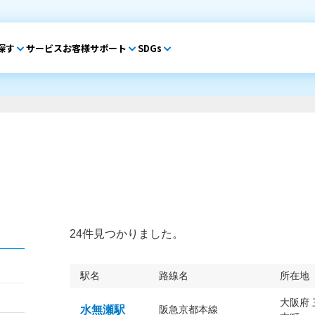
探す
サービス
お客様サポート
SDGs
24件見つかりました。
駅名
路線名
所在地
大阪府
水無瀬駅
阪急京都本線