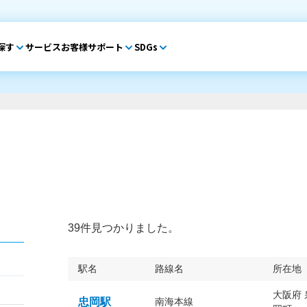
探す
サービス
お客様サポート
SDGs
39件見つかりました。
駅名
路線名
所在地
大阪府
忠岡駅
南海本線