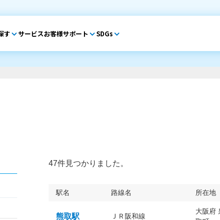
探す
サービス
お客様サポート
SDGs
47件見つかりました。
駅名
路線名
所在地
大阪府
熊取駅
ＪＲ阪和線