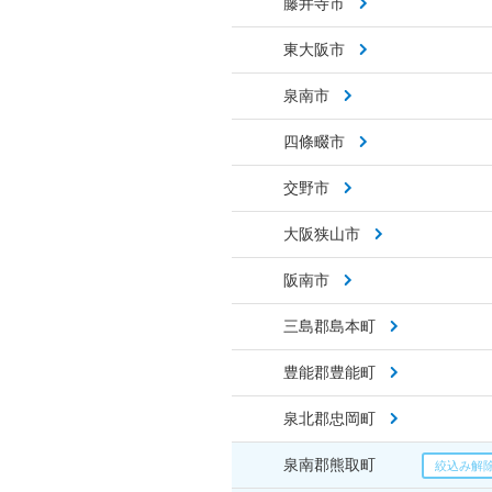
藤井寺市
東大阪市
泉南市
四條畷市
交野市
大阪狭山市
阪南市
三島郡島本町
豊能郡豊能町
泉北郡忠岡町
泉南郡熊取町