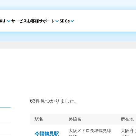
探す
サービス
お客様サポート
SDGs
63件見つかりました。
駅名
路線名
所在地
大阪メトロ長堀鶴見緑
大阪府
今福鶴見駅