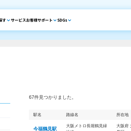
探す
サービス
お客様サポート
SDGs
67件見つかりました。
駅名
路線名
所在地
大阪メトロ長堀鶴見緑
大阪府
今福鶴見駅