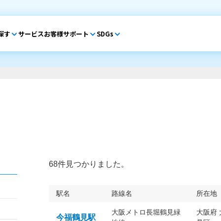
探す
サービス
お客様サポート
SDGs
68件見つかりました。
駅名
路線名
所在地
大阪メトロ長堀鶴見緑
大阪府
今福鶴見駅