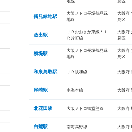
地線
見区
大阪メトロ長堀鶴見緑
大阪府
鶴見緑地駅
地線
見区
ＪＲおおさか東線 / Ｊ
大阪府
放出駅
Ｒ片町線
見区
大阪メトロ長堀鶴見緑
大阪府
横堤駅
地線
見区
和泉鳥取駅
ＪＲ阪和線
大阪府
尾崎駅
南海本線
大阪府
北花田駅
大阪メトロ御堂筋線
大阪府
白鷺駅
南海高野線
大阪府