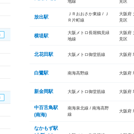
地線
見区
ＪＲおおさか東線 / Ｊ
大阪府
放出駅
Ｒ片町線
見区
大阪メトロ長堀鶴見緑
大阪府
横堤駅
地線
見区
北花田駅
大阪メトロ御堂筋線
大阪府
白鷺駅
南海高野線
大阪府
新金岡駅
大阪メトロ御堂筋線
大阪府
中百舌鳥駅
南海泉北線 / 南海高野
大阪府
線
(南海)
なかもず駅