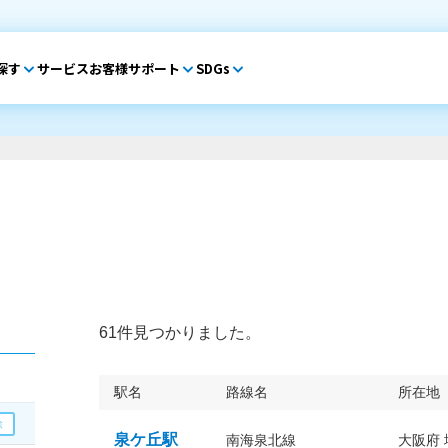
探す
サービス
お客様サポート
SDGs
61件見つかりました。
駅名
路線名
所在地
泉ケ丘駅
南海泉北線
大阪府