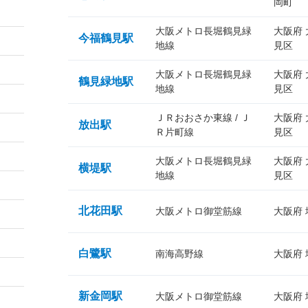
岡町
大阪メトロ長堀鶴見緑
大阪府
今福鶴見駅
地線
見区
大阪メトロ長堀鶴見緑
大阪府
鶴見緑地駅
地線
見区
ＪＲおおさか東線 / Ｊ
大阪府
放出駅
Ｒ片町線
見区
大阪メトロ長堀鶴見緑
大阪府
横堤駅
地線
見区
北花田駅
大阪メトロ御堂筋線
大阪府
白鷺駅
南海高野線
大阪府
新金岡駅
大阪メトロ御堂筋線
大阪府