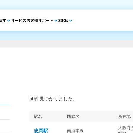
探す
サービス
お客様サポート
SDGs
50件見つかりました。
駅名
路線名
所在地
大阪府
忠岡駅
南海本線