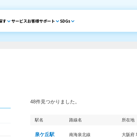
探す
サービス
お客様サポート
SDGs
48件見つかりました。
駅名
路線名
所在地
泉ケ丘駅
南海泉北線
大阪府