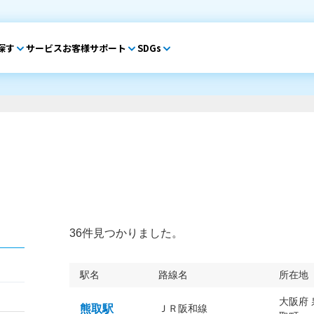
探す
サービス
お客様サポート
SDGs
36件見つかりました。
駅名
路線名
所在地
大阪府
熊取駅
ＪＲ阪和線