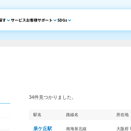
探す
サービス
お客様サポート
SDGs
34件見つかりました。
駅名
路線名
所在地
泉ケ丘駅
南海泉北線
大阪府