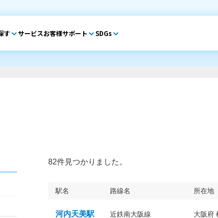
探す
サービス
お客様サポート
SDGs
82件見つかりました。
駅名
路線名
所在地
河内天美駅
近鉄南大阪線
大阪府