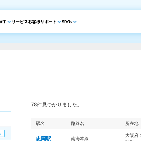
探す
サービス
お客様サポート
SDGs
78件見つかりました。
駅名
路線名
所在地
大阪府
忠岡駅
南海本線