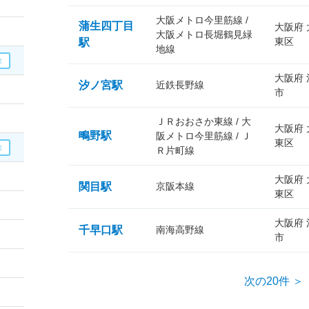
大阪メトロ今里筋線 /
蒲生四丁目
大阪府
大阪メトロ長堀鶴見緑
東区
駅
地線
大阪府
汐ノ宮駅
近鉄長野線
市
ＪＲおおさか東線 / 大
大阪府
鴫野駅
阪メトロ今里筋線 / Ｊ
東区
Ｒ片町線
大阪府
関目駅
京阪本線
東区
大阪府
千早口駅
南海高野線
市
次の20件 ＞