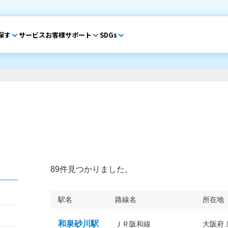
探す
サービス
お客様サポート
SDGs
89件見つかりました。
駅名
路線名
所在地
和泉砂川駅
ＪＲ阪和線
大阪府