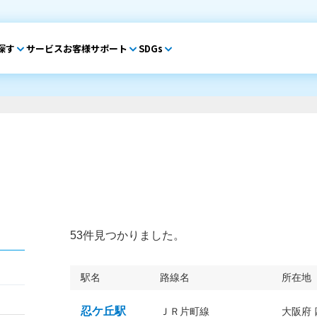
探す
サービス
お客様サポート
SDGs
53件見つかりました。
駅名
路線名
所在地
忍ケ丘駅
ＪＲ片町線
大阪府