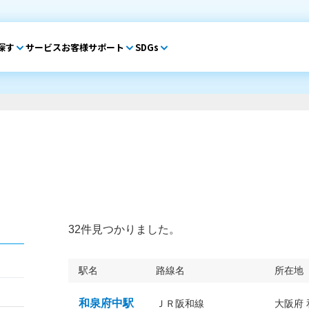
探す
サービス
お客様サポート
SDGs
32件見つかりました。
駅名
路線名
所在地
和泉府中駅
ＪＲ阪和線
大阪府