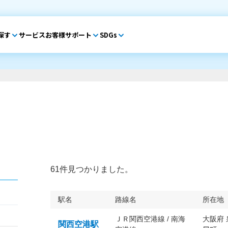
探す
サービス
お客様サポート
SDGs
61件見つかりました。
駅名
路線名
所在地
ＪＲ関西空港線 / 南海
大阪府
関西空港駅