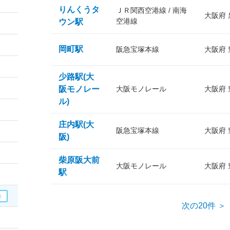
りんくうタ
ＪＲ関西空港線 / 南海
大阪府
空港線
ウン駅
岡町駅
阪急宝塚本線
大阪府
少路駅(大
阪モノレー
大阪モノレール
大阪府
ル)
庄内駅(大
阪急宝塚本線
大阪府
阪)
柴原阪大前
大阪モノレール
大阪府
駅
次の20件 ＞