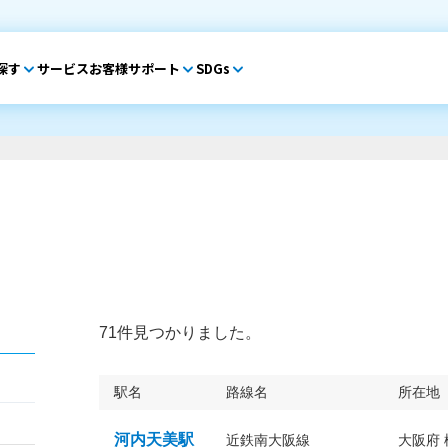
探す
サービス
お客様サポート
SDGs
71件見つかりました。
駅名
路線名
所在地
河内天美駅
近鉄南大阪線
大阪府