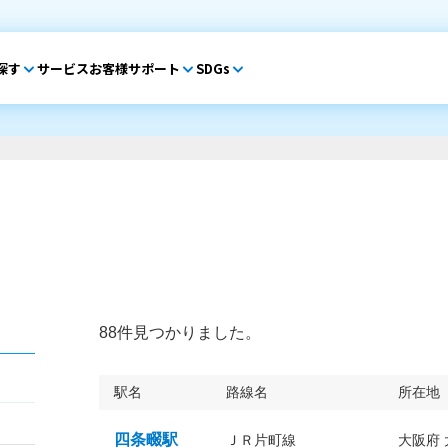
探す
サービス
お客様サポート
SDGs
88件見つかりました。
駅名
路線名
所在地
四条畷駅
ＪＲ片町線
大阪府