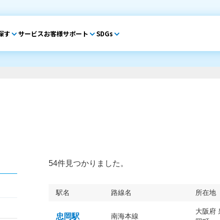
探す
サービス
お客様サポート
SDGs
54件見つかりました。
駅名
路線名
所在地
大阪府
忠岡駅
南海本線