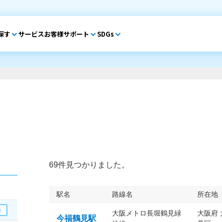
探す
サービス
お客様サポート
SDGs
69件見つかりました。
駅名
路線名
所在地
大阪メトロ長堀鶴見緑
大阪府
今福鶴見駅