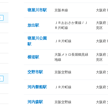
寝屋川市駅
京阪本線
大阪府
ＪＲおおさか東線 / Ｊ
大阪府
放出駅
Ｒ片町線
見区
寝屋川公園
ＪＲ片町線
大阪府
駅
大阪メトロ長堀鶴見緑
大阪府
横堤駅
地線
見区
交野市駅
京阪交野線
大阪府
河内磐船駅
ＪＲ片町線
大阪府
河内森駅
京阪交野線
大阪府