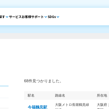
探す
サービス
お客様サポート
SDGs
68件見つかりました。
駅名
路線名
所在地
大阪メトロ長堀鶴見緑
大阪府
今福鶴見駅