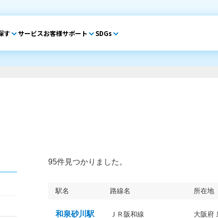
探す
サービス
お客様サポート
SDGs
95件見つかりました。
駅名
路線名
所在地
和泉砂川駅
ＪＲ阪和線
大阪府