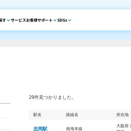
探す
サービス
お客様サポート
SDGs
29件見つかりました。
駅名
路線名
所在地
大阪府
忠岡駅
南海本線