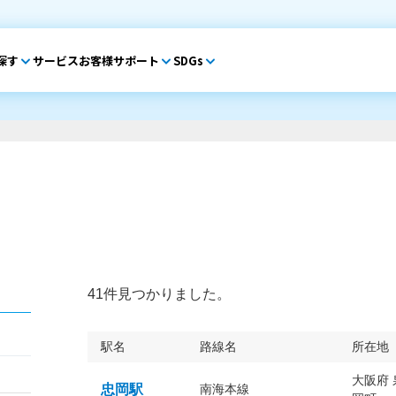
探す
サービス
お客様サポート
SDGs
41件見つかりました。
駅名
路線名
所在地
大阪府
忠岡駅
南海本線