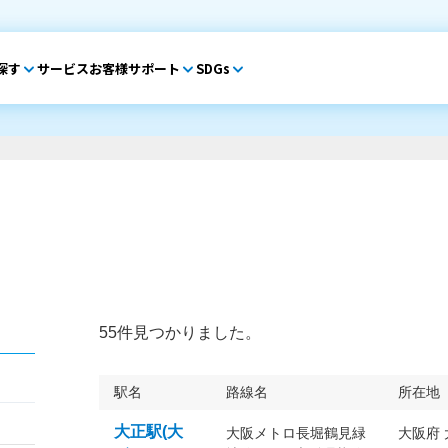
探す
サービス
お客様サポート
SDGs
55件見つかりました。
駅名
路線名
所在地
大正駅(大
大阪メトロ長堀鶴見緑
大阪府