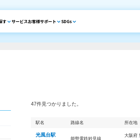
探す
サービス
お客様サポート
SDGs
47件見つかりました。
駅名
路線名
所在地
光風台駅
大阪府
能勢電鉄妙見線