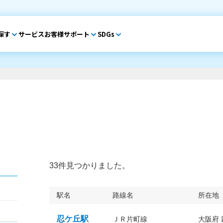
探す
サービス
お客様サポート
SDGs
33件見つかりました。
駅名
路線名
所在地
忍ケ丘駅
ＪＲ片町線
大阪府