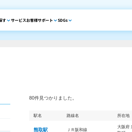
探す
サービス
お客様サポート
SDGs
80件見つかりました。
駅名
路線名
所在地
大阪府
熊取駅
ＪＲ阪和線