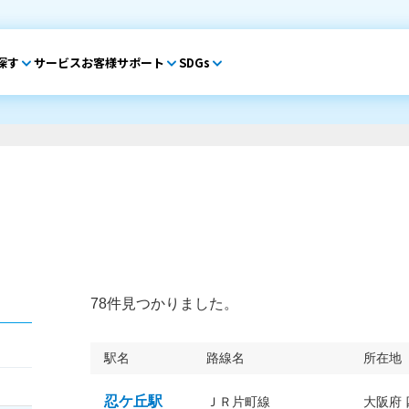
探す
サービス
お客様サポート
SDGs
78件見つかりました。
駅名
路線名
所在地
忍ケ丘駅
ＪＲ片町線
大阪府