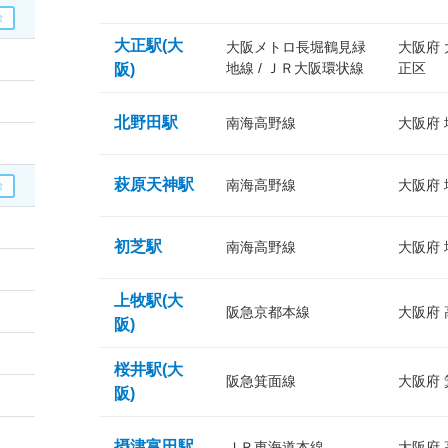
大正駅(大
大阪メトロ長堀鶴見緑
大阪府
地線 / ＪＲ大阪環状線
正区
阪)
北野田駅
南海高野線
大阪府
萩原天神駅
南海高野線
大阪府
初芝駅
南海高野線
大阪府
上牧駅(大
阪急京都本線
大阪府
阪)
桜井駅(大
阪急箕面線
大阪府
阪)
摂津富田駅
ＪＲ東海道本線
大阪府