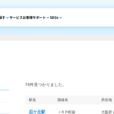
探す
サービス
お客様サポート
SDGs
74件見つかりました。
駅名
路線名
所在地
忍ケ丘駅
ＪＲ片町線
大阪府