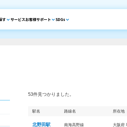
探す
サービス
お客様サポート
SDGs
53件見つかりました。
駅名
路線名
所在地
北野田駅
南海高野線
大阪府