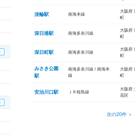
大阪府
淡輪駅
南海本線
町
大阪府
深日港駅
南海多奈川線
町
大阪府
深日町駅
南海多奈川線
町
みさき公園
南海多奈川線 / 南海本
大阪府
線
町
駅
大阪府
安治川口駅
ＪＲ桜島線
花区
次の20件 ＞