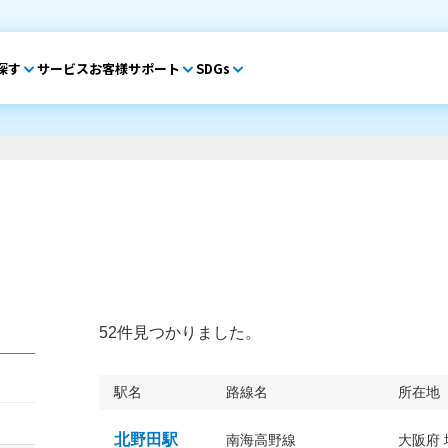
探す
サービス
お客様サポート
SDGs
52件見つかりました。
駅名
路線名
所在地
北野田駅
南海高野線
大阪府