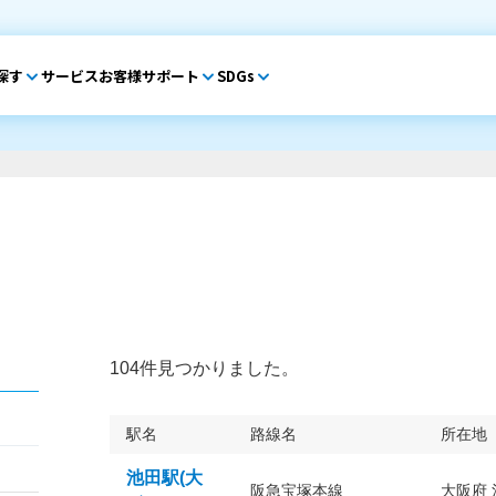
探す
サービス
お客様サポート
SDGs
104件見つかりました。
駅名
路線名
所在地
池田駅(大
阪急宝塚本線
大阪府