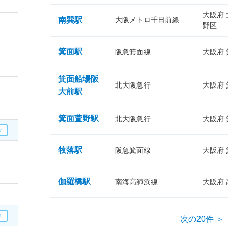
大阪府
南巽駅
大阪メトロ千日前線
野区
箕面駅
阪急箕面線
大阪府
箕面船場阪
北大阪急行
大阪府
大前駅
箕面萱野駅
北大阪急行
大阪府
牧落駅
阪急箕面線
大阪府
伽羅橋駅
南海高師浜線
大阪府
次の20件 ＞