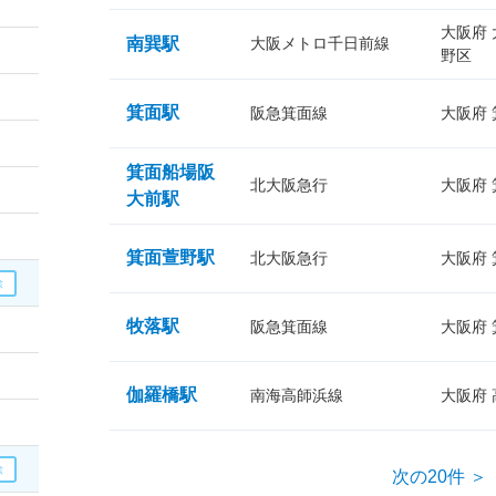
大阪府
南巽駅
大阪メトロ千日前線
野区
箕面駅
阪急箕面線
大阪府
箕面船場阪
北大阪急行
大阪府
大前駅
箕面萱野駅
北大阪急行
大阪府
牧落駅
阪急箕面線
大阪府
伽羅橋駅
南海高師浜線
大阪府
次の20件 ＞