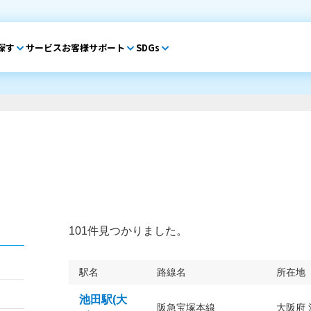
探す
サービス
お客様サポート
SDGs
101件見つかりました。
駅名
路線名
所在地
池田駅(大
阪急宝塚本線
大阪府