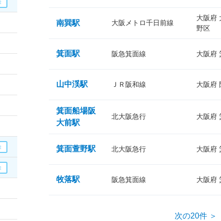
大阪府
南巽駅
大阪メトロ千日前線
野区
箕面駅
阪急箕面線
大阪府
山中渓駅
ＪＲ阪和線
大阪府
箕面船場阪
北大阪急行
大阪府
大前駅
箕面萱野駅
北大阪急行
大阪府
牧落駅
阪急箕面線
大阪府
次の20件 ＞