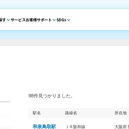
探す
サービス
お客様サポート
SDGs
98件見つかりました。
駅名
路線名
所在地
和泉鳥取駅
ＪＲ阪和線
大阪府