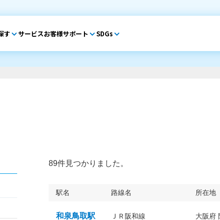
探す
サービス
お客様サポート
SDGs
89件見つかりました。
駅名
路線名
所在地
和泉鳥取駅
ＪＲ阪和線
大阪府