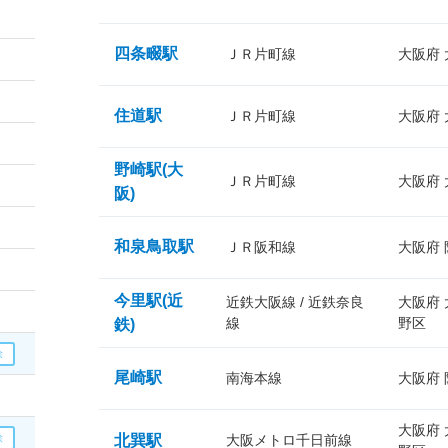
四条畷駅
ＪＲ片町線
大阪府
住道駅
ＪＲ片町線
大阪府
野崎駅(大
ＪＲ片町線
大阪府
阪)
和泉鳥取駅
ＪＲ阪和線
大阪府
今里駅(近
近鉄大阪線 / 近鉄奈良
大阪府
線
野区
鉄)
尾崎駅
南海本線
大阪府
大阪府
北巽駅
大阪メトロ千日前線