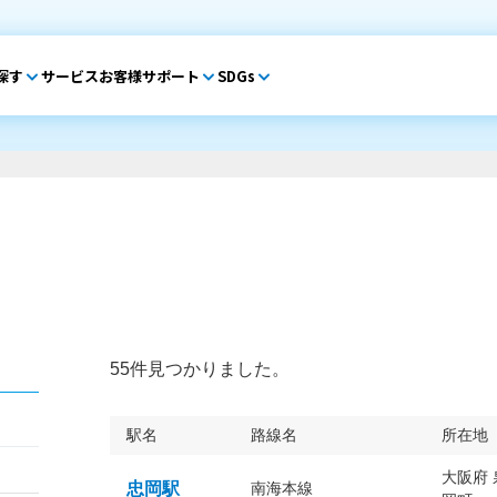
探す
サービス
お客様サポート
SDGs
55件見つかりました。
駅名
路線名
所在地
大阪府
忠岡駅
南海本線