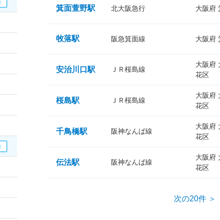
箕面萱野駅
北大阪急行
大阪府
牧落駅
阪急箕面線
大阪府
大阪府
安治川口駅
ＪＲ桜島線
花区
大阪府
桜島駅
ＪＲ桜島線
花区
大阪府
千鳥橋駅
阪神なんば線
花区
大阪府
伝法駅
阪神なんば線
花区
次の20件 ＞