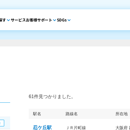
探す
サービス
お客様サポート
SDGs
61件見つかりました。
駅名
路線名
所在地
忍ケ丘駅
ＪＲ片町線
大阪府