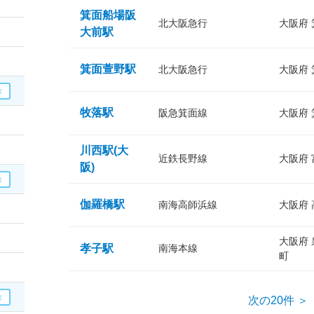
箕面船場阪
北大阪急行
大阪府
大前駅
箕面萱野駅
北大阪急行
大阪府
牧落駅
阪急箕面線
大阪府
川西駅(大
近鉄長野線
大阪府
阪)
伽羅橋駅
南海高師浜線
大阪府
大阪府
孝子駅
南海本線
町
次の20件 ＞