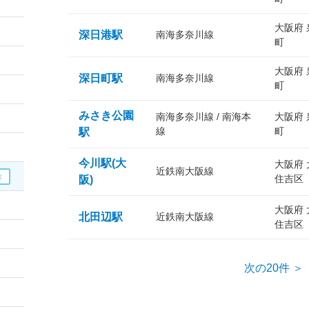
大阪府
深日港駅
南海多奈川線
町
大阪府
深日町駅
南海多奈川線
町
みさき公園
南海多奈川線 / 南海本
大阪府
線
町
駅
今川駅(大
大阪府
近鉄南大阪線
住吉区
阪)
大阪府
北田辺駅
近鉄南大阪線
住吉区
次の20件 ＞