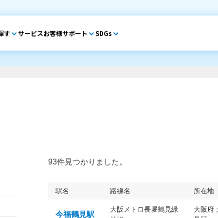
探す
サービス
お客様サポート
SDGs
93件見つかりました。
駅名
路線名
所在地
大阪メトロ長堀鶴見緑
大阪府
今福鶴見駅