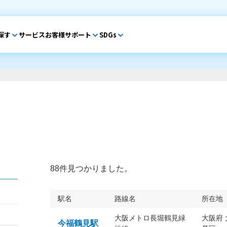
探す
サービス
お客様サポート
SDGs
88件見つかりました。
駅名
路線名
所在地
大阪メトロ長堀鶴見緑
大阪府
今福鶴見駅