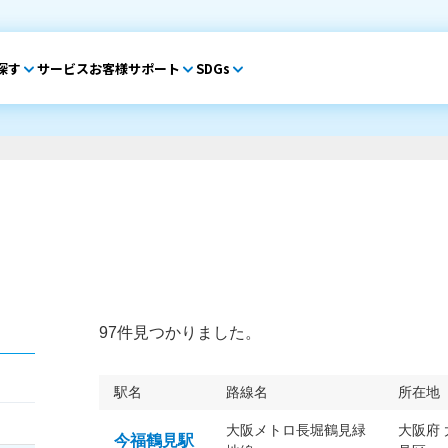
探す
サービス
お客様サポート
SDGs
97件見つかりました。
駅名
路線名
所在地
大阪メトロ長堀鶴見緑
大阪府
今福鶴見駅